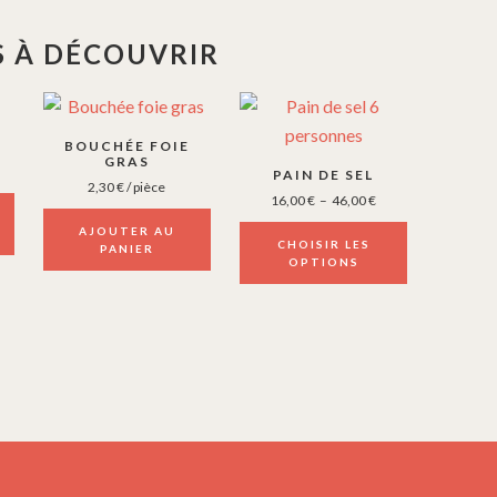
 À DÉCOUVRIR
Ce
produit
BOUCHÉE FOIE
a
GRAS
PAIN DE SEL
2,30
€
/ pièce
plusieurs
Plage
16,00
€
–
46,00
€
variations.
de
AJOUTER AU
prix :
CHOISIR LES
Les
PANIER
16,00 €
OPTIONS
options
à
peuvent
46,00 €
être
choisies
sur
la
page
du