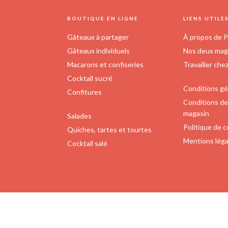
FOOTER
BOUTIQUE EN LIGNE
LIENS UTILE
Gâteaux à partager
À propos de P
Gâteaux individuels
Nos deux maga
Macarons et confiseries
Travailler che
Cocktail sucré
Conditions gé
Confitures
Conditions de 
magasin
Salades
Politique de c
Quiches, tartes et tourtes
Mentions léga
Cocktail salé