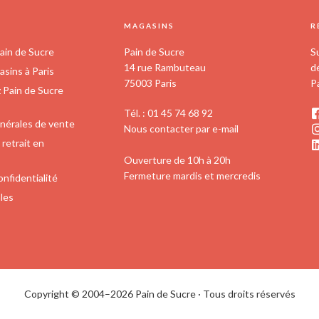
produit
S
MAGASINS
R
ain de Sucre
Pain de Sucre
S
14 rue Rambuteau
d
sins à Paris
75003 Paris
P
z Pain de Sucre
Tél. : 01 45 74 68 92
nérales de vente
Nous contacter par e-mail
retrait en
Ouverture de 10h à 20h
Fermeture mardis et mercredis
onfidentialité
les
Copyright © 2004–2026 Pain de Sucre · Tous droits réservés