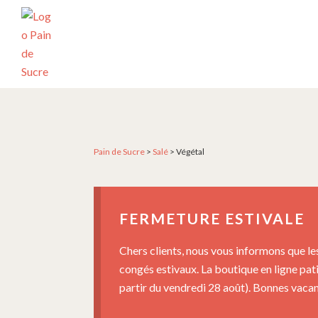
Passer
Passer
Passer
à
au
au
la
contenu
pied
navigation
principal
de
principale
page
PÂTISSERIE
Pâtisserie
PAIN
artisanale
DE
SUCRE
et
créative
Pain de Sucre
>
Salé
>
Végétal
depuis
2004
FERMETURE ESTIVALE
Chers clients, nous vous informons que le
congés estivaux. La boutique en ligne pat
partir du vendredi 28 août). Bonnes vacanc