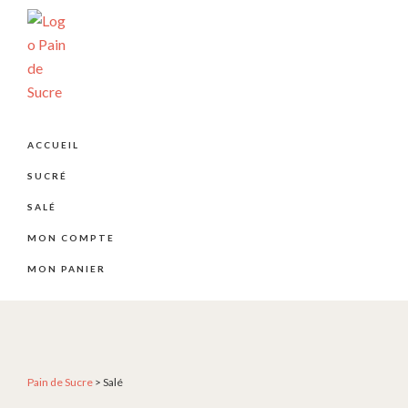
Passer
Passer
Passer
à
au
au
la
contenu
pied
navigation
principal
de
principale
page
PÂTISSERIE
Pâtisserie
PAIN
artisanale
DE
ACCUEIL
SUCRE
et
SUCRÉ
créative
depuis
SALÉ
2004
MON COMPTE
MON PANIER
Pain de Sucre
>
Salé