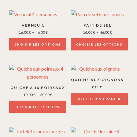
à
options
22,00 €
Ce
Ce
peuvent
produit
produit
être
VERNEUIL
PAIN DE SEL
a
a
choisies
Plage
Plage
16,00
€
–
46,00
€
16,00
€
–
46,00
€
plusieurs
plusieurs
de
de
sur
prix :
prix :
CHOISIR LES OPTIONS
CHOISIR LES OPTIONS
variations.
variations.
la
16,00 €
16,00 €
Les
Les
page
à
à
options
46,00 €
options
46,00 €
du
Ce
peuvent
peuvent
produit
produit
être
être
QUICHE AUX OIGNONS
a
choisies
choisies
8,00
€
QUICHE AUX POIREAUX
plusieurs
sur
sur
Plage
10,00
€
–
20,00
€
AJOUTER AU PANIER
variations.
de
la
la
prix :
CHOISIR LES OPTIONS
Les
page
page
10,00 €
options
du
du
à
peuvent
20,00 €
produit
produit
Ce
être