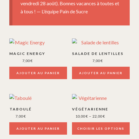
vendredi 28 août). Bonnes vacances à toutes et
à tous ! — L'équipe Pain de Sucre
MAGIC ENERGY
SALADE DE LENTILLES
7,00
€
7,00
€
AJOUTER AU PANIER
AJOUTER AU PANIER
Ce
produit
TABOULÉ
VÉGÉTARIENNE
a
Plage
7,00
€
10,00
€
–
22,00
€
plusieurs
de
prix :
AJOUTER AU PANIER
CHOISIR LES OPTIONS
variations.
10,00 €
Les