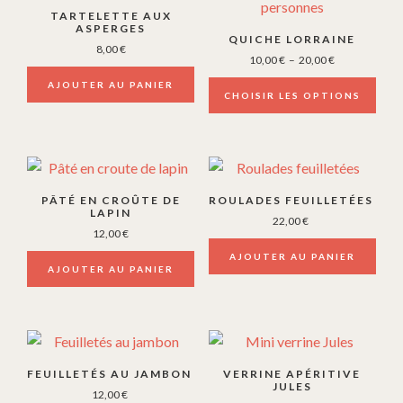
produit
choisies
TARTELETTE AUX
a
ASPERGES
sur
QUICHE LORRAINE
8,00
€
plusieurs
la
Plage
10,00
€
–
20,00
€
variations.
de
page
AJOUTER AU PANIER
prix :
CHOISIR LES OPTIONS
Les
du
10,00 €
options
produit
à
peuvent
20,00 €
être
choisies
PÂTÉ EN CROÛTE DE
ROULADES FEUILLETÉES
LAPIN
sur
22,00
€
12,00
€
la
AJOUTER AU PANIER
page
AJOUTER AU PANIER
du
produit
FEUILLETÉS AU JAMBON
VERRINE APÉRITIVE
JULES
12,00
€