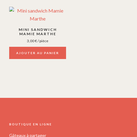
MINI SANDWICH
MAMIE MARTHE
3,00
€
/ pièce
AJOUTER AU PANIER
FOOTER
BOUTIQUE EN LIGNE
Gâteaux à partager