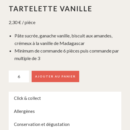
TARTELETTE VANILLE
2,30
€
/ pièce
Pâte sucrée, ganache vanille, biscuit aux amandes,
crémeux à la vanille de Madagascar
Minimum de commande 6 pièces puis commande par
multiple de 3
quantité
AJOUTER AU PANIER
de
Tartelette
vanille
Click & collect
Allergènes
Conservation et dégustation