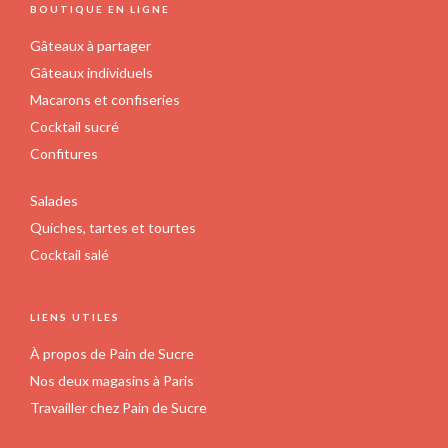
FOOTER
BOUTIQUE EN LIGNE
du
du
produit
produit
Gâteaux à partager
Gâteaux individuels
Macarons et confiseries
Cocktail sucré
Confitures
Salades
Quiches, tartes et tourtes
Cocktail salé
LIENS UTILES
À propos de Pain de Sucre
Nos deux magasins à Paris
Travailler chez Pain de Sucre