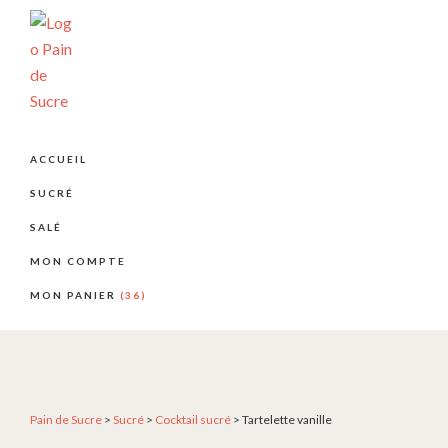
Passer
Passer
Passer
à
au
au
la
contenu
pied
navigation
principal
de
principale
page
PÂTISSERIE
Pâtisserie
PAIN
artisanale
DE
ACCUEIL
SUCRE
et
SUCRÉ
créative
depuis
SALÉ
2004
MON COMPTE
MON PANIER
(36)
Pain de Sucre
>
Sucré
>
Cocktail sucré
>
Tartelette vanille