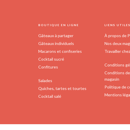
FOOTER
BOUTIQUE EN LIGNE
LIENS UTILE
Gâteaux à partager
À propos de P
Gâteaux individuels
Nos deux maga
Macarons et confiseries
Travailler che
Cocktail sucré
Conditions gé
Confitures
Conditions de 
magasin
Salades
Politique de c
Quiches, tartes et tourtes
Mentions léga
Cocktail salé