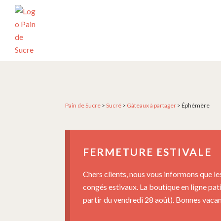
Passer
Passer
Passer
à
au
au
la
contenu
pied
navigation
principal
de
principale
page
PÂTISSERIE
Pâtisserie
PAIN
artisanale
DE
SUCRE
et
créative
Pain de Sucre
>
Sucré
>
Gâteaux à partager
>
Éphémère
depuis
2004
FERMETURE ESTIVALE
Chers clients, nous vous informons que le
congés estivaux. La boutique en ligne pat
partir du vendredi 28 août). Bonnes vacanc