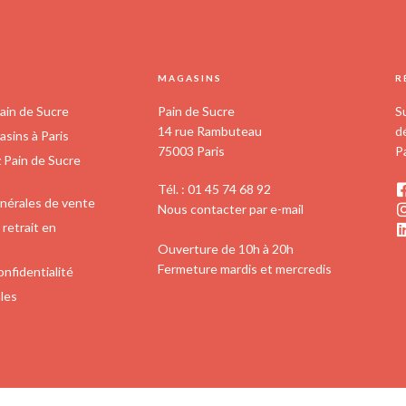
S
MAGASINS
R
ain de Sucre
Pain de Sucre
S
14 rue Rambuteau
d
sins à Paris
75003 Paris
P
z Pain de Sucre
Tél. : 01 45 74 68 92
nérales de vente
Nous contacter par e-mail
retrait en
Ouverture de 10h à 20h
Fermeture mardis et mercredis
onfidentialité
les