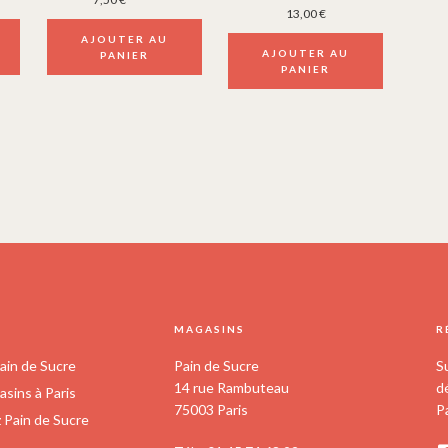
13,00
€
AJOUTER AU
AJOUTER AU
PANIER
PANIER
S
MAGASINS
R
ain de Sucre
Pain de Sucre
S
14 rue Rambuteau
d
sins à Paris
75003 Paris
P
z Pain de Sucre