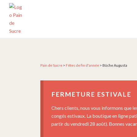
Passer
Passer
Passer
à
au
au
la
contenu
pied
navigation
principal
de
principale
page
PÂTISSERIE
Pâtisserie
PAIN
artisanale
DE
SUCRE
et
créative
Pain de Sucre
>
Fêtes de fin d'année
>
Bûche Augusta
depuis
2004
FERMETURE ESTIVALE
Chers clients, nous vous informons que le
congés estivaux. La boutique en ligne pat
partir du vendredi 28 août). Bonnes vacanc