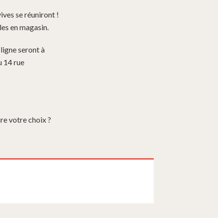
ives se réuniront !
cles en magasin.
ligne seront à
u 14 rue
re votre choix ?