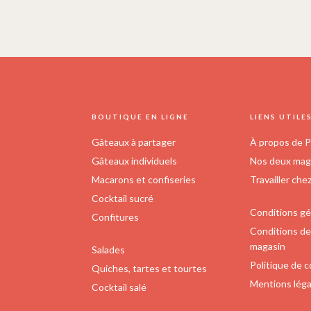
FOOTER
BOUTIQUE EN LIGNE
LIENS UTILE
Gâteaux à partager
À propos de P
Gâteaux individuels
Nos deux maga
Macarons et confiseries
Travailler che
Cocktail sucré
Conditions gé
Confitures
Conditions de 
magasin
Salades
Politique de c
Quiches, tartes et tourtes
Mentions léga
Cocktail salé