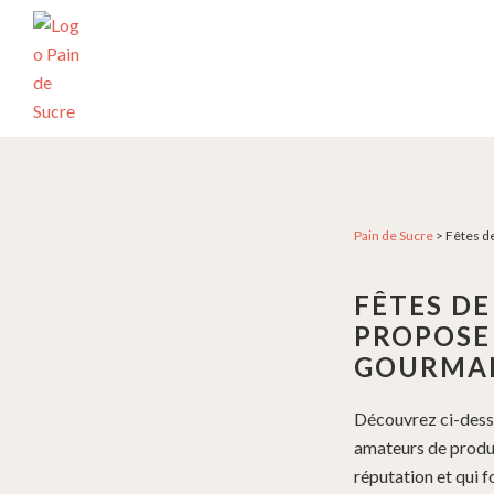
Passer
Passer
Passer
à
au
au
la
contenu
pied
navigation
principal
de
principale
page
PÂTISSERIE
Pâtisserie
PAIN
artisanale
DE
SUCRE
et
créative
Pain de Sucre
>
Fêtes de
depuis
2004
FÊTES DE
PROPOSE 
GOURMA
Découvrez ci-desso
amateurs de produit
réputation et qui f