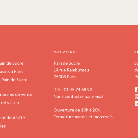
S
MAGASINS
R
ain de Sucre
Pain de Sucre
S
14 rue Rambuteau
d
sins à Paris
75003 Paris
P
z Pain de Sucre
Tél. : 01 45 74 68 92
nérales de vente
Nous contacter par e-mail
retrait en
Ouverture de 10h à 20h
Fermeture mardis et mercredis
onfidentialité
les