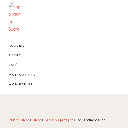
Passer
Passer
Passer
à
au
au
la
contenu
pied
navigation
principal
de
principale
page
PÂTISSERIE
Pâtisserie
PAIN
artisanale
DE
ACCUEIL
SUCRE
et
SUCRÉ
créative
depuis
SALÉ
2004
MON COMPTE
MON PANIER
Pain de Sucre
>
Sucré
>
Gâteaux à partager
>
Tonka reine-claude