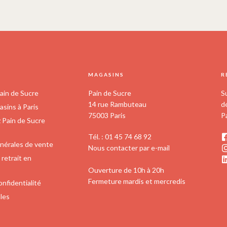
S
MAGASINS
R
ain de Sucre
Pain de Sucre
S
14 rue Rambuteau
d
sins à Paris
75003 Paris
P
z Pain de Sucre
Tél. : 01 45 74 68 92
nérales de vente
Nous contacter par e-mail
retrait en
Ouverture de 10h à 20h
Fermeture mardis et mercredis
onfidentialité
les