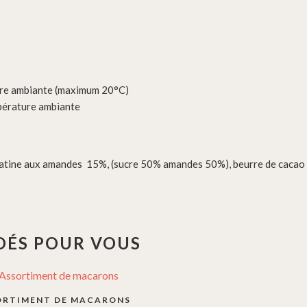
ure ambiante (maximum 20°C)
mpérature ambiante
ugatine aux amandes 15%, (sucre 50% amandes 50%), beurre de cacao 
ÉS POUR VOUS
it
ORTIMENT DE MACARONS