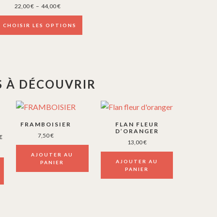
Plage
22,00
€
–
44,00
€
eurs
de
prix :
CHOISIR LES OPTIONS
tions.
22,00 €
à
ns
44,00 €
ent
 À DÉCOUVRIR
ies
FRAMBOISIER
FLAN FLEUR
D’ORANGER
7,50
€
E
13,00
€
it
AJOUTER AU
AJOUTER AU
PANIER
PANIER