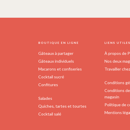
FOOTER
BOUTIQUE EN LIGNE
LIENS UTILE
Gâteaux à partager
À propos de P
Gâteaux individuels
Nos deux maga
Macarons et confiseries
Travailler che
Cocktail sucré
Conditions gé
Confitures
Conditions de 
magasin
Salades
Politique de c
Quiches, tartes et tourtes
Mentions léga
Cocktail salé