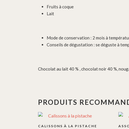
Fruits à coque
Lait
Mode de conservation : 2 mois à températ
Conseils de dégustation : se déguste à te
Chocolat au lait 40 % , chocolat noir 40 %, no
PRODUITS RECOMMAND
Ce
produ
CALISSONS À LA PISTACHE
ASS