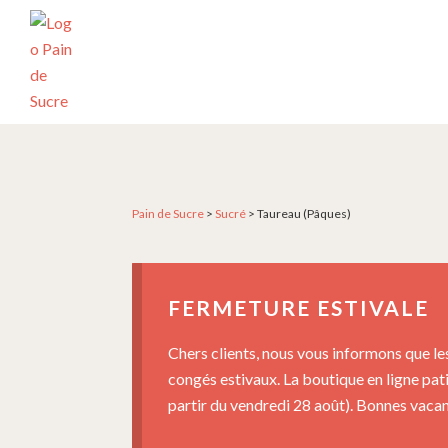
Passer
Passer
Passer
à
au
au
la
contenu
pied
navigation
principal
de
principale
page
PÂTISSERIE
Pâtisserie
PAIN
artisanale
DE
SUCRE
et
créative
Pain de Sucre
>
Sucré
>
Taureau (Pâques)
depuis
2004
FERMETURE ESTIVALE
Chers clients, nous vous informons que le
congés estivaux. La boutique en ligne pat
partir du vendredi 28 août). Bonnes vacanc