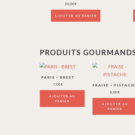
a
20,00
€
plusi
AJOUTER AU PANIER
varia
Les
optio
peuv
être
PRODUITS GOURMANDS
chois
sur
la
PARIS – BREST
page
7,00
€
FRAISE – PISTACH
du
8,00
€
produ
AJOUTER AU
PANIER
AJOUTER AU
PANIER