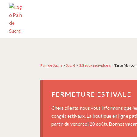
Passer
Passer
Passer
à
au
au
la
contenu
pied
navigation
principal
de
principale
page
PÂTISSERIE
Pâtisserie
PAIN
artisanale
DE
SUCRE
et
créative
Pain de Sucre
>
Sucré
>
Gâteaux individuels
>
Tarte Abricot
depuis
2004
FERMETURE ESTIVALE
Chers clients, nous vous informons que le
congés estivaux. La boutique en ligne pat
partir du vendredi 28 août). Bonnes vacanc