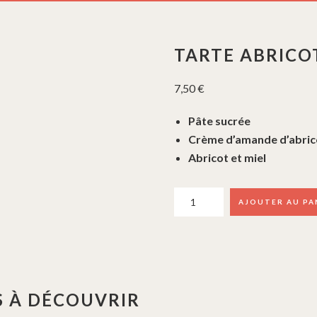
TARTE ABRICO
7,50
€
Pâte sucrée
Crème d’amande d’abrico
Abricot et miel
quantité
AJOUTER AU PA
de
Tarte
Abricot
 À DÉCOUVRIR