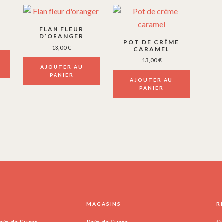
FLAN FLEUR
D’ORANGER
POT DE CRÈME
13,00
€
CARAMEL
13,00
€
AJOUTER AU
PANIER
AJOUTER AU
PANIER
S
MAGASINS
R
ain de Sucre
Pain de Sucre
S