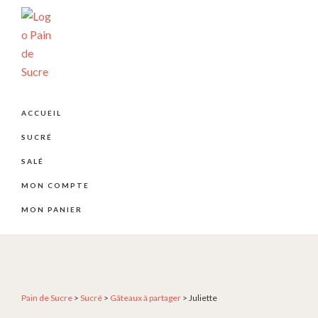
Passer
Passer
Passer
à
au
au
la
contenu
pied
navigation
principal
de
principale
page
PÂTISSERIE
Pâtisserie
PAIN
artisanale
DE
ACCUEIL
SUCRE
et
SUCRÉ
créative
depuis
SALÉ
2004
MON COMPTE
MON PANIER
Pain de Sucre
>
Sucré
>
Gâteaux à partager
>
Juliette