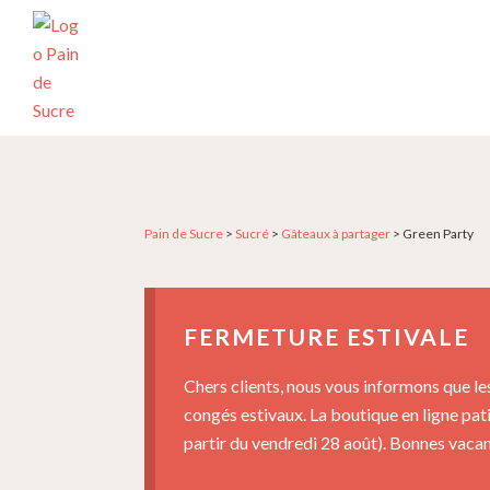
Passer
Passer
Passer
à
au
au
la
contenu
pied
navigation
principal
de
principale
page
PÂTISSERIE
Pâtisserie
PAIN
artisanale
DE
SUCRE
et
créative
Pain de Sucre
>
Sucré
>
Gâteaux à partager
>
Green Party
depuis
2004
FERMETURE ESTIVALE
Chers clients, nous vous informons que le
congés estivaux. La boutique en ligne pat
partir du vendredi 28 août). Bonnes vacanc