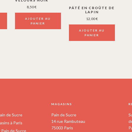
VELOURS NOIR
e
8,50
€
PÂTÉ EN CROÛTE DE
LAPIN
12,00
€
AJOUTER AU
0 €
PANIER
AJOUTER AU
00 €
PANIER
S
MAGASINS
R
ain de Sucre
Pain de Sucre
S
14 rue Rambuteau
d
sins à Paris
75003 Paris
P
z Pain de Sucre