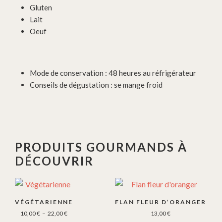
Gluten
Lait
Oeuf
Mode de conservation : 48 heures au réfrigérateur
Conseils de dégustation : se mange froid
PRODUITS GOURMANDS À
DÉCOUVRIR
Ce
produit
VÉGÉTARIENNE
FLAN FLEUR D’ORANGER
a
Plage
10,00
€
–
22,00
€
13,00
€