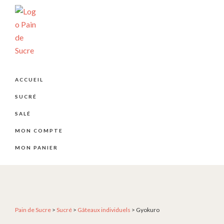
Passer
Passer
Passer
à
au
au
la
contenu
pied
navigation
principal
de
principale
page
PÂTISSERIE
Pâtisserie
PAIN
artisanale
DE
ACCUEIL
SUCRE
et
SUCRÉ
créative
depuis
SALÉ
2004
MON COMPTE
MON PANIER
Pain de Sucre
>
Sucré
>
Gâteaux individuels
>
Gyokuro