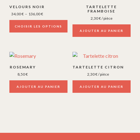
produit
VELOURS NOIR
TARTELETTE
a
FRAMBOISE
Plage
34,00
€
–
136,00
€
2,30
€
/ pièce
plusieurs
de
prix :
CHOISIR LES OPTIONS
variations.
AJOUTER AU PANIER
34,00 €
Les
à
options
136,00 €
peuvent
être
ROSEMARY
TARTELETTE CITRON
choisies
8,50
€
2,30
€
/ pièce
sur
la
AJOUTER AU PANIER
AJOUTER AU PANIER
page
du
produit