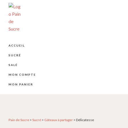
Passer
Passer
Passer
à
au
au
la
contenu
pied
navigation
principal
de
principale
page
PÂTISSERIE
Pâtisserie
PAIN
artisanale
DE
ACCUEIL
SUCRE
et
SUCRÉ
créative
depuis
SALÉ
2004
MON COMPTE
MON PANIER
Pain de Sucre
>
Sucré
>
Gâteaux à partager
>
Délicatesse