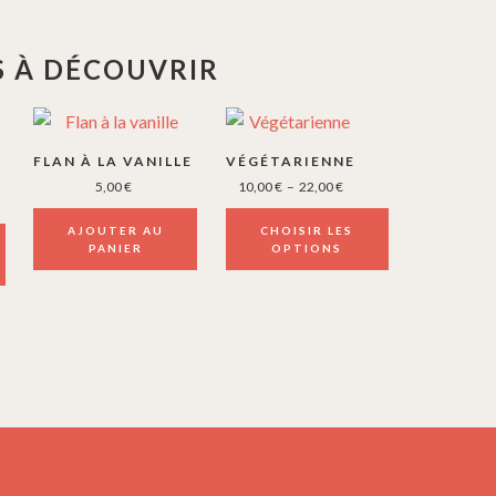
 À DÉCOUVRIR
Ce
produit
FLAN À LA VANILLE
VÉGÉTARIENNE
a
Plage
5,00
€
10,00
€
–
22,00
€
plusieurs
de
prix :
AJOUTER AU
CHOISIR LES
variations.
10,00 €
PANIER
OPTIONS
Les
à
options
22,00 €
peuvent
être
choisies
sur
la
page
du