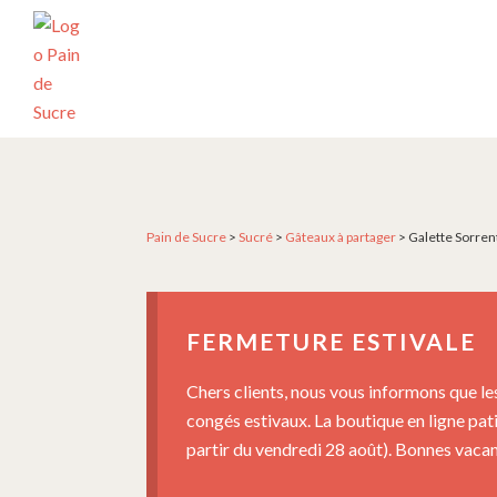
Passer
Passer
Passer
à
au
au
la
contenu
pied
navigation
principal
de
principale
page
PÂTISSERIE
Pâtisserie
PAIN
artisanale
DE
SUCRE
et
créative
Pain de Sucre
>
Sucré
>
Gâteaux à partager
>
Galette Sorren
depuis
2004
FERMETURE ESTIVALE
Chers clients, nous vous informons que le
congés estivaux. La boutique en ligne pat
partir du vendredi 28 août). Bonnes vacanc