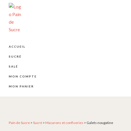
Passer
Passer
Passer
à
au
au
la
contenu
pied
navigation
principal
de
principale
page
PÂTISSERIE
Pâtisserie
PAIN
artisanale
DE
ACCUEIL
SUCRE
et
SUCRÉ
créative
depuis
SALÉ
2004
MON COMPTE
MON PANIER
Pain de Sucre
>
Sucré
>
Macarons et confiseries
>
Galets nougatine