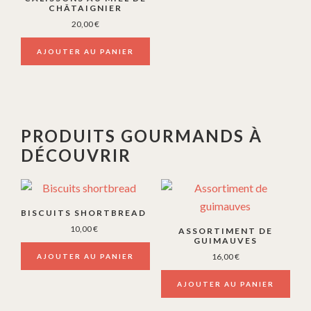
la
CHÂTAIGNIER
page
20,00
€
du
AJOUTER AU PANIER
produit
PRODUITS GOURMANDS À
DÉCOUVRIR
BISCUITS SHORTBREAD
10,00
€
ASSORTIMENT DE
GUIMAUVES
16,00
€
AJOUTER AU PANIER
AJOUTER AU PANIER