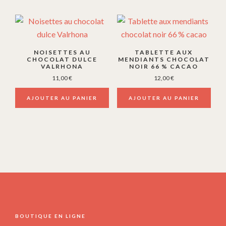
NOISETTES AU
TABLETTE AUX
CHOCOLAT DULCE
MENDIANTS CHOCOLAT
VALRHONA
NOIR 66 % CACAO
11,00
€
12,00
€
AJOUTER AU PANIER
AJOUTER AU PANIER
FOOTER
BOUTIQUE EN LIGNE