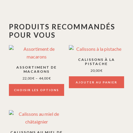
PRODUITS RECOMMANDÉS
POUR VOUS
Ce
produit
CALISSONS À LA
a
PISTACHE
ASSORTIMENT DE
20,00
€
plusieurs
MACARONS
Plage
22,00
€
–
44,00
€
variations.
AJOUTER AU PANIER
de
Les
prix :
CHOISIR LES OPTIONS
options
22,00 €
à
peuvent
44,00 €
être
choisies
sur
CALISSONS AU MIEL DE