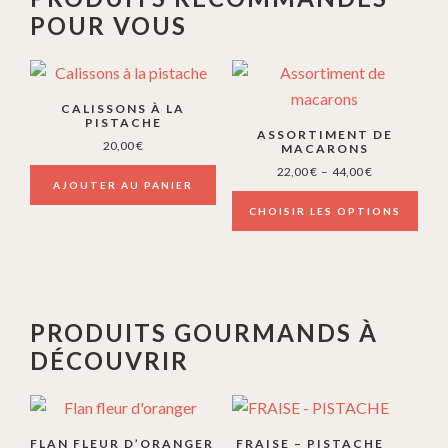
POUR VOUS
Ce
produit
CALISSONS À LA
a
PISTACHE
ASSORTIMENT DE
20,00
€
plusieurs
MACARONS
Plage
22,00
€
–
44,00
€
variations.
AJOUTER AU PANIER
de
Les
prix :
CHOISIR LES OPTIONS
options
22,00 €
à
peuvent
44,00 €
être
choisies
PRODUITS GOURMANDS À
sur
DÉCOUVRIR
la
page
du
produit
FLAN FLEUR D’ORANGER
FRAISE – PISTACHE