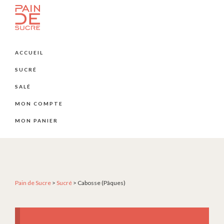
Passer
Passer
Passer
à
au
au
la
contenu
pied
PÂTISSERIE
Pâtisserie
PAIN
navigation
principal
de
artisanale
DE
ACCUEIL
principale
page
SUCRE
et
SUCRÉ
créative
depuis
SALÉ
2004
MON COMPTE
MON PANIER
Pain de Sucre
>
Sucré
>
Cabosse (Pâques)