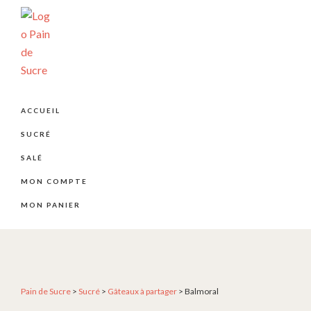
Passer
Passer
Passer
à
au
au
la
contenu
pied
navigation
principal
de
principale
page
PÂTISSERIE
Pâtisserie
PAIN
artisanale
DE
ACCUEIL
SUCRE
et
SUCRÉ
créative
depuis
SALÉ
2004
MON COMPTE
MON PANIER
Pain de Sucre
>
Sucré
>
Gâteaux à partager
>
Balmoral