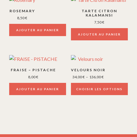
ROSEMARY
TARTE CITRON
KALAMANSI
8,50
€
7,50
€
AJOUTER AU PANIER
AJOUTER AU PANIER
Ce
produit
FRAISE – PISTACHE
VELOURS NOIR
a
Plage
8,00
€
34,00
€
–
136,00
€
plusieurs
de
prix :
AJOUTER AU PANIER
CHOISIR LES OPTIONS
variations.
34,00 €
Les
à
options
136,00 €
peuvent
être
choisies