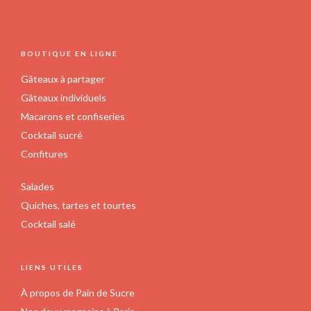
sur
la
page
FOOTER
BOUTIQUE EN LIGNE
du
produit
Gâteaux à partager
Gâteaux individuels
Macarons et confiseries
Cocktail sucré
Confitures
Salades
Quiches, tartes et tourtes
Cocktail salé
LIENS UTILES
À propos de Pain de Sucre