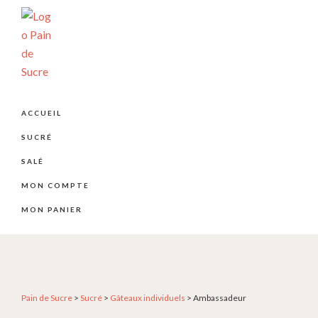
Passer
Passer
Passer
à
au
au
la
contenu
pied
navigation
principal
de
principale
page
PÂTISSERIE
Pâtisserie
PAIN
artisanale
DE
ACCUEIL
SUCRE
et
SUCRÉ
créative
depuis
SALÉ
2004
MON COMPTE
MON PANIER
Pain de Sucre
>
Sucré
>
Gâteaux individuels
>
Ambassadeur