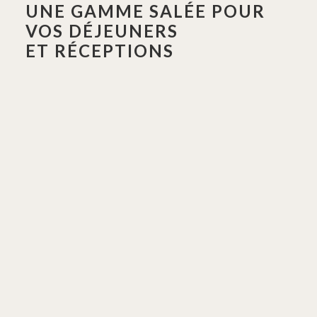
UNE GAMME SALÉE POUR
VOS DÉJEUNERS
ET RÉCEPTIONS
Tous les appétits seront satisfaits grâce à notre offre
gourmande de pâtisseries salées, notre alléchante
sélection de soupes et salades légères et originales, ou
encore nos plats de grande tradition culinaire française
revisitée.
DÉCOUVRIR
UNE DES MEILLEURES